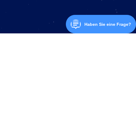
Website erstellt mit
CloudOffix
KONTAKT
AGB
DATENSCHUTZ