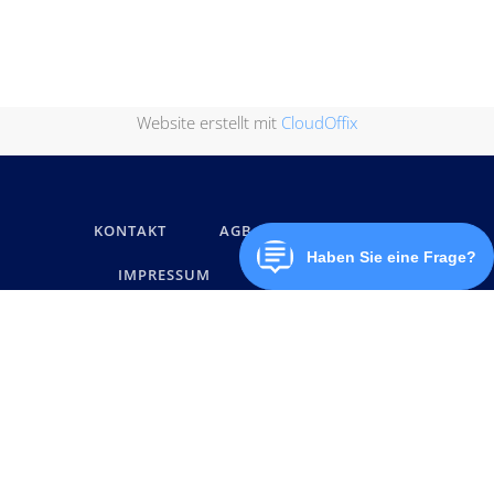
Website erstellt mit
CloudOffix
KONTAKT
AGB
DATENSCHUTZ
IMPRESSUM
MARKENNAMEN
© below software GmbH 2026, Alle Rechte vorbehalten.