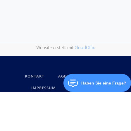
Website erstellt mit
CloudOffix
KONTAKT
AGB
DATENSCHUTZ
IMPRESSUM
MARKENNAMEN
© below software GmbH 2026, Alle Rechte vorbehalten.