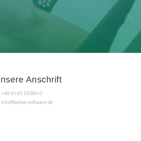
nsere Anschrift
+49 6145 93380-0
info@below-software.de