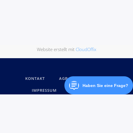
Website erstellt mit
CloudOffix
KONTAKT
AGB
DATENSCHUTZ
IMPRESSUM
MARKENNAMEN
© below software GmbH 2026, Alle Rechte vorbehalten.