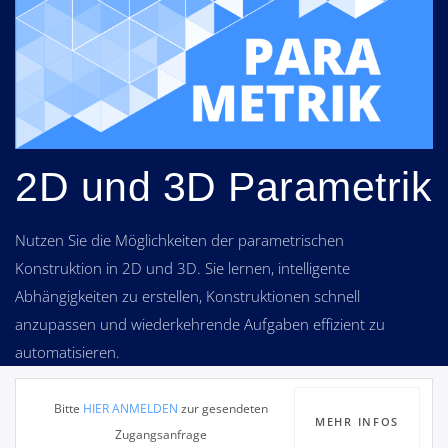
2D und 3D Parametrik
Nutzen Sie die Möglichkeiten der parametrischen
Konstruktion in 2D und 3D. Sie lernen, intelligente
Abhängigkeiten zu erstellen, Konstruktionen schnell
anzupassen und wiederkehrende Aufgaben effizient zu
automatisieren.
Bitte
HIER ANMELDEN
zur gesendeten
MEHR INFOS
Zugangsanfrage