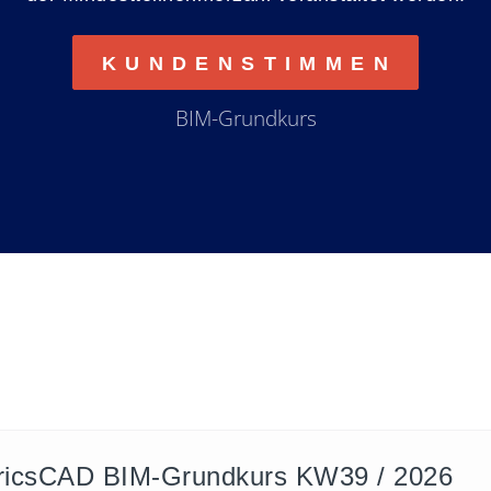
K U N D E N S T I M M E N
BIM-Grundkurs
ricsCAD BIM-Grundkurs KW39 / 2026