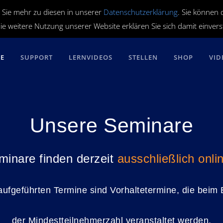
 Sie mehr zu diesen in unserer
Datenschutzerklärung
. Sie können 
ie weitere Nutzung unserer Website erklären Sie sich damit einver
RE
SUPPORT
LERNVIDEOS
STELLEN
SHOP
VID
Unsere Seminare
eminare finden derzeit
ausschließlich onli
 aufgeführten Termine sind Vorhaltetermine, die beim 
der Mindestteilnehmerzahl veranstaltet werden.