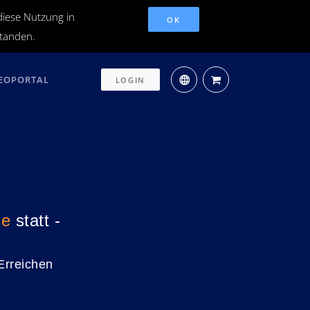
diese Nutzung in
OK
standen.
EOPORTAL
LOGIN
ne
statt -
Erreichen