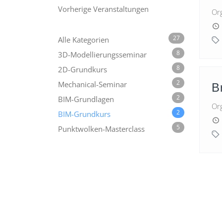
Vorherige Veranstaltungen
Org
27
Alle Kategorien
8
3D-Modellierungsseminar
8
2D-Grundkurs
2
Mechanical-Seminar
B
2
BIM-Grundlagen
Org
2
BIM-Grundkurs
5
Punktwolken-Masterclass