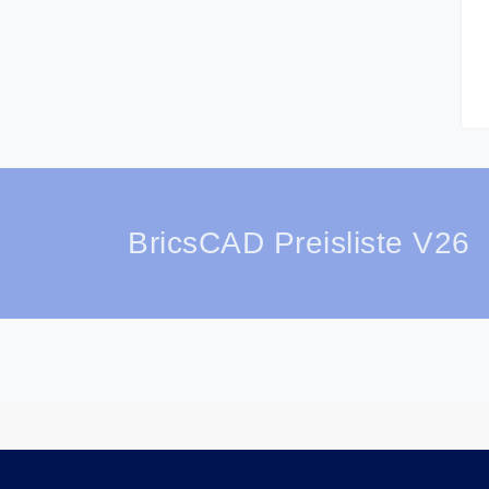
BricsCAD Preisliste V26