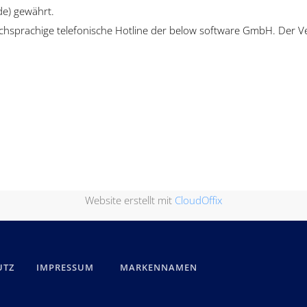
de) gewährt.
utschsprachige telefonische Hotline der below software GmbH. Der 
Website erstellt mit
CloudOffix
UTZ
IMPRESSUM
MARKENNAMEN