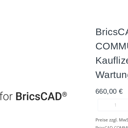
BricsC
COMM
Kaufliz
Wartun
660,00
€
Preise zzgl. Mw
BricsCAD COMMUN