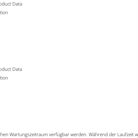
roduct Data
ation
roduct Data
ation
rlichen Wartungszeitraum verfügbar werden. Während der Laufzeit 