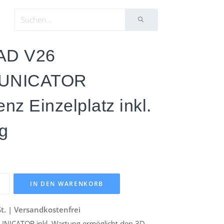
AD V26
UNICATOR
enz Einzelplatz inkl.
g
IN DEN WARENKORB
St. | Versandkostenfrei
ICATOR inkl. Wartung ermöglicht den 3D-