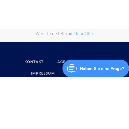
Website erstellt mit
CloudOffix
KONTAKT
AGB
DATENSCHUTZ
IMPRESSUM
MARKENNAMEN
© below software GmbH 2026, Alle Rechte vorbehalten.