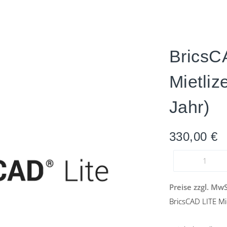
BricsC
Mietliz
Jahr)
330,00
€
Preise zzgl. Mw
BricsCAD LITE Mi