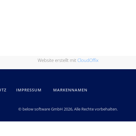
Website erstellt mit
CloudOffix
UTZ
IMPRESSUM
MARKENNAMEN
© below software GmbH 2026, Alle Rechte vorbehalten.