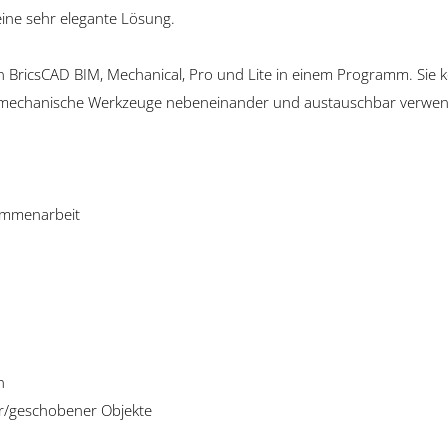
eine sehr elegante Lösung.
von BricsCAD BIM, Mechanical, Pro und Lite in einem Programm. Si
d mechanische Werkzeuge nebeneinander und austauschbar verwen
sammenarbeit
n
er/geschobener Objekte