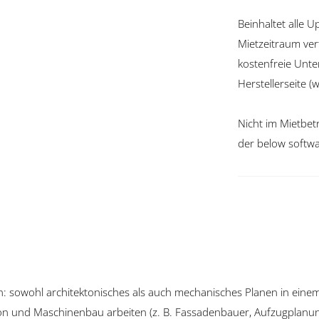
Beinhaltet alle U
Mietzeitraum ve
kostenfreie Unte
Herstellerseite 
Nicht im Mietbetr
der below softw
n: sowohl architektonisches als auch mechanisches Planen in einem
ion und Maschinenbau arbeiten (z. B. Fassadenbauer, Aufzugplanun