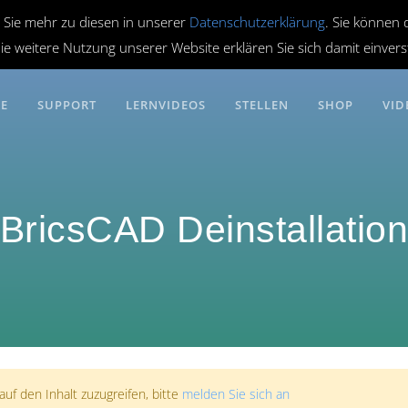
 Sie mehr zu diesen in unserer
Datenschutzerklärung
. Sie können 
ie weitere Nutzung unserer Website erklären Sie sich damit einver
RE
SUPPORT
LERNVIDEOS
STELLEN
SHOP
VID
BricsCAD Deinstallatio
uf den Inhalt zuzugreifen, bitte
melden Sie sich an