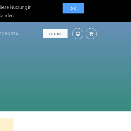
diese Nutzung in
OK
standen.
EOPORTAL
LOGIN
n