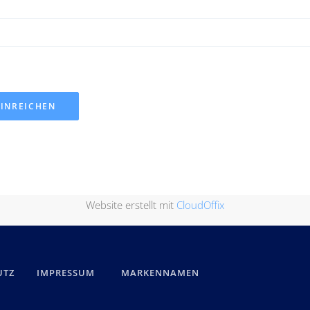
ICKET EINREICHEN
Website erstellt mit
CloudOffix
UTZ
IMPRESSUM
MARKENNAMEN