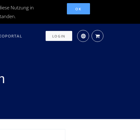
diese Nutzung in
OK
standen.
EOPORTAL
LOGIN
n