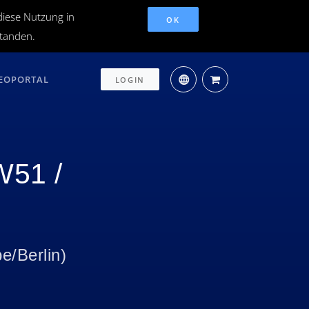
diese Nutzung in
OK
standen.
EOPORTAL
LOGIN
W51 /
e/Berlin
)