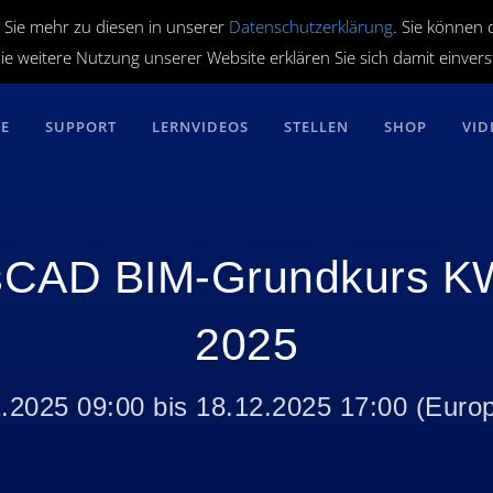
 Sie mehr zu diesen in unserer
Datenschutzerklärung
. Sie können 
ie weitere Nutzung unserer Website erklären Sie sich damit einver
RE
SUPPORT
LERNVIDEOS
STELLEN
SHOP
VID
sCAD BIM-Grundkurs K
2025
.2025 09:00
bis
18.12.2025 17:00
(
Europ